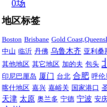
0
场
地区标签
Boston
Brisbane
Gold Coast,Queens
乌鲁木齐
中山
临沂
丹佛
亚利桑
其他地区
其它地区
加的夫
包头
合肥
厦门
印尼巴厘岛
台北
呼伦
喀什地区
嘉兴
嘉峪关
国家港口
天津
太原
宁波
奥兰多
宁德
安