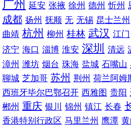
广州
延安
张掖
徐州
德州
忻州
成都
扬州
抚顺
无
无锡
昆士兰州
杭州
武汉
桂林
曲靖
柳州
江门
深圳
济宁
海口
淄博
淮安
清远
漳州
潍坊
烟台
珠海
盐城
石嘴山
苏州
聊城
芝加哥
荆州
荷兰阿姆
西班牙毕尔巴鄂召开
西雅图
贵阳
重庆
郴州
银川
锦州
镇江
长春
香港特别行政区
马里兰州
鹰潭
黄