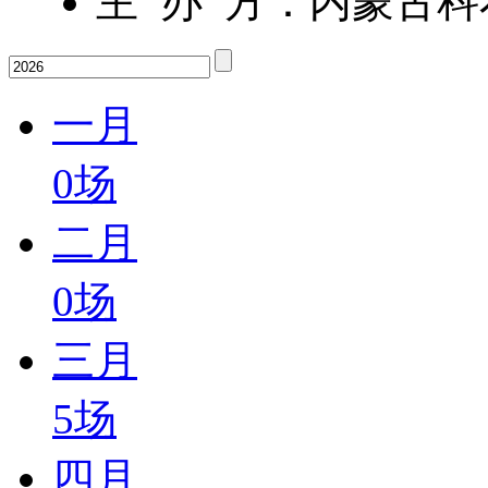
主 办 方：内蒙古
一月
0
场
二月
0
场
三月
5
场
四月