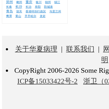
郑州
重庆
郴州
银川
锦州
镇江
长沙
长春
长治
阜阳
防城港
青岛
韶关
香港特别行政区
马里兰州
鹰潭
黄山
齐齐哈尔
龙岩
关于华夏病理
|
联系我们
|
明
CopyRight 2006-2026 Som
ICP备15033422号-2
浙卫（03