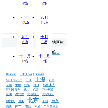
4
场
9
场
七月
八月
12
场
14
场
九月
十月
8
场
2
场
地区标
签
Boston
十一月
十二月
0
场
0
场
Brisbane
Gold Coast,Queensla
上海
三亚
San Francisco
东京
乌鲁木齐
东莞
中山
临沂
丹佛
亚利桑那州
佛山
保定
克拉玛依
兰州
兴安盟
其他地区
其它地区
北京
南京
加的夫
包头
十堰
南宁
南昌
南充
南通
印尼巴厘岛