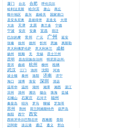
厦门
合肥
台北
呼伦贝尔
哈尔滨
哈利法克斯
唐山
商丘
喀什地区
嘉兴
嘉峪关
国家港口
圣安东尼奥
圣彼得堡
圣迭戈
大理
天津
太原
大连
奥兰多
宁德
宁波
宜昌
安庆
安康
宿迁
广州
常州
巴尔的摩
广元
延安
张掖
徐州
德州
忻州
恩施
惠斯勒
成都
意大利佛罗伦萨
意大利米兰
扬州
抚顺
无
无锡
昆士兰州
昆明
昌吉回族自治州
明尼苏达州-
杭州
桂林
普洱
曲靖
柳州
武汉
沈阳
江门
池州
河池
济南
波士顿
泰州
洛阳
济宁
深圳
海口
淄博
淮安
清远
温哥华
温州
湖州
湘潭
湘西
湛江
滨州
漳州
潍坊
烟台
珠海
盐城
石家庄
福州
石嘴山
石河子
秦皇岛
绍兴
罗马
聊城
芝加哥
苏州
荆州
荷兰阿姆斯特丹
葫芦岛
西安
衡阳
西宁
西班牙毕尔巴鄂召开
西雅图
贵阳
迈阿密
连云港
通辽
遵义
邢台