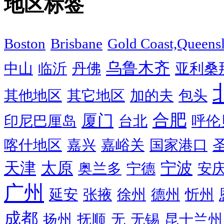
地区标签
Boston
Brisbane
Gold Coast,Queens
乌鲁木齐
中山
临沂
丹佛
亚利桑
其他地区
其它地区
加的夫
包头
合肥
厦门
印尼巴厘岛
台北
呼伦
喀什地区
嘉兴
嘉峪关
国家港口
天津
太原
宁波
奥兰多
宁德
安
广州
延安
张掖
徐州
德州
忻州
成都
扬州
抚顺
无
无锡
昆士兰州