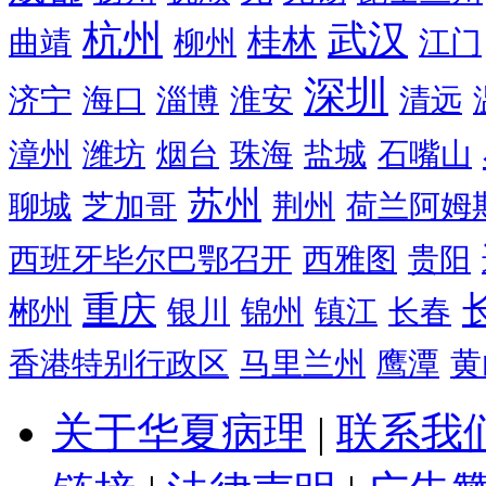
杭州
武汉
桂林
曲靖
柳州
江门
深圳
济宁
海口
淄博
淮安
清远
漳州
潍坊
烟台
珠海
盐城
石嘴山
苏州
聊城
芝加哥
荆州
荷兰阿姆
西班牙毕尔巴鄂召开
西雅图
贵阳
重庆
郴州
银川
锦州
镇江
长春
香港特别行政区
马里兰州
鹰潭
黄
关于华夏病理
|
联系我