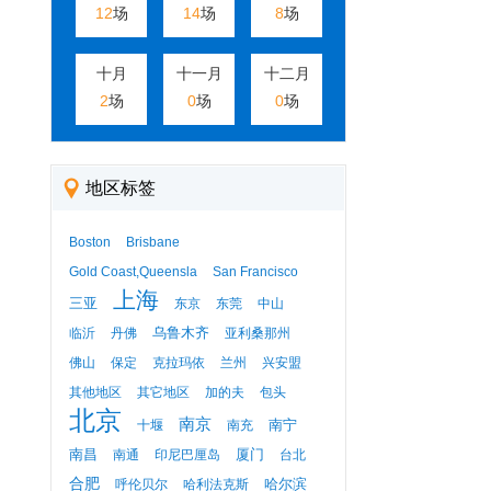
12
场
14
场
8
场
十月
十一月
十二月
2
场
0
场
0
场
地区标签
Boston
Brisbane
Gold Coast,Queensla
San Francisco
上海
三亚
东京
东莞
中山
乌鲁木齐
临沂
丹佛
亚利桑那州
佛山
保定
克拉玛依
兰州
兴安盟
其他地区
其它地区
加的夫
包头
北京
南京
南宁
十堰
南充
南昌
厦门
南通
印尼巴厘岛
台北
合肥
哈尔滨
呼伦贝尔
哈利法克斯