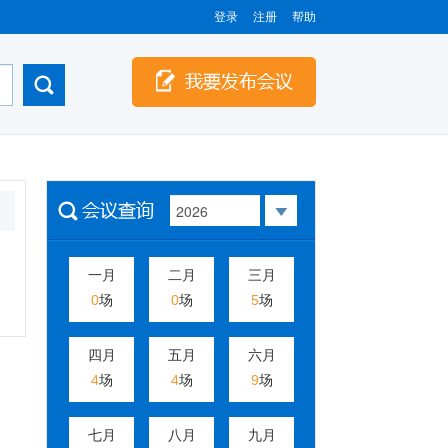
登录
注册
帮助
一月
二月
三月
0
场
0
场
5
场
四月
五月
六月
4
场
4
场
9
场
七月
八月
九月