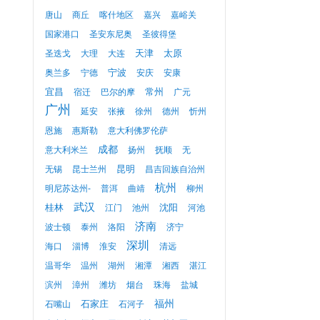
唐山
商丘
喀什地区
嘉兴
嘉峪关
国家港口
圣安东尼奥
圣彼得堡
天津
太原
圣迭戈
大理
大连
宁波
奥兰多
宁德
安庆
安康
宜昌
常州
宿迁
巴尔的摩
广元
广州
延安
张掖
徐州
德州
忻州
恩施
惠斯勒
意大利佛罗伦萨
成都
意大利米兰
扬州
抚顺
无
昆明
无锡
昆士兰州
昌吉回族自治州
杭州
明尼苏达州-
普洱
曲靖
柳州
武汉
桂林
沈阳
江门
池州
河池
济南
波士顿
泰州
洛阳
济宁
深圳
海口
淄博
淮安
清远
温哥华
温州
湖州
湘潭
湘西
湛江
滨州
漳州
潍坊
烟台
珠海
盐城
福州
石家庄
石嘴山
石河子